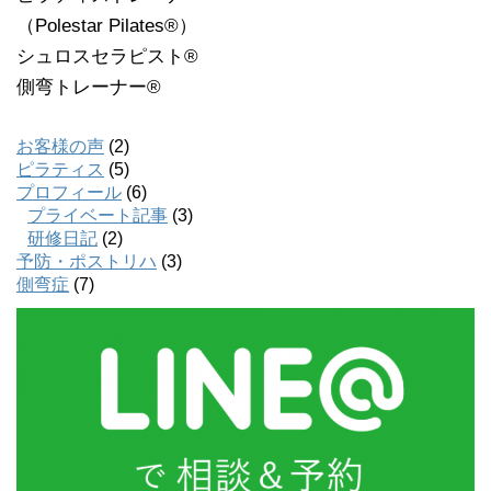
（Polestar Pilates®️）
シュロスセラピスト®️
側弯トレーナー®
お客様の声
(2)
ピラティス
(5)
プロフィール
(6)
プライベート記事
(3)
研修日記
(2)
予防・ポストリハ
(3)
側弯症
(7)