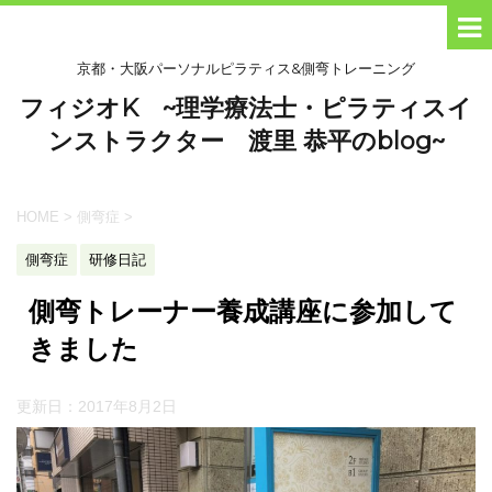
京都・大阪パーソナルピラティス&側弯トレーニング
フィジオK ~理学療法士・ピラティスイ
ンストラクター 渡里 恭平のblog~
HOME
>
側弯症
>
側弯症
研修日記
側弯トレーナー養成講座に参加して
きました
更新日：
2017年8月2日